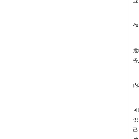
业
作
危
务
内
可
识
己