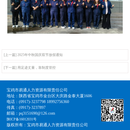
[上一篇] 2025年中秋国庆双节放假通知
[下一篇] 用足迹丈量，靠制度管控
宝鸡市易通人力资源有限责任公司
地址：陕西省宝鸡市金台区大庆路金泰大厦1606
电话：(0917)-3237798 18992756360
传真：(0917)-3237897
邮箱：pq3151690@126.com
陕ICP备16012031号
版权所有：宝鸡市易通人力资源有限责任公司