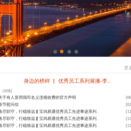
1
2
3
4
更
身边的榜样 ▏ 优秀员工系列展播-李..
[详情]
关于有人冒用我司名义违规收费的官方声明
[0
春节慰问信
[0
恪尽职守，行稳致远▎宝鸡易通优秀员工先进事迹系列..
[1
恪尽职守，行稳致远▎宝鸡易通优秀员工先进事迹系列..
[1
恪尽职守，行稳致远▎宝鸡易通优秀员工先进事迹系列..
[1