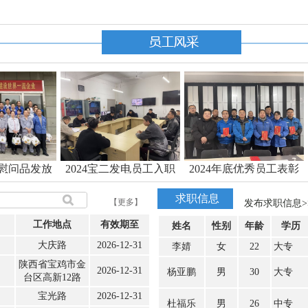
024宝二发电员工入职
2024年底优秀员工表彰
2024易通人
岗前培训
活动
求职信息
【更多】
发布求职信息>
工作地点
有效期至
姓名
性别
年龄
学历
大庆路
2026-12-31
李婧
女
22
大专
陕西省宝鸡市金
2026-12-31
杨亚鹏
男
30
大专
台区高新12路
宝光路
2026-12-31
杜福乐
男
26
中专