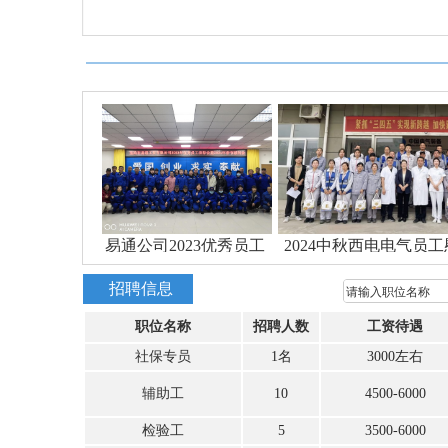
易通公司2023优秀员工
2024中秋西电电气员工慰问品发放
2
表彰及2024年..
招聘信息
职位名称
招聘人数
工资待遇
社保专员
1名
3000左右
辅助工
10
4500-6000
检验工
5
3500-6000