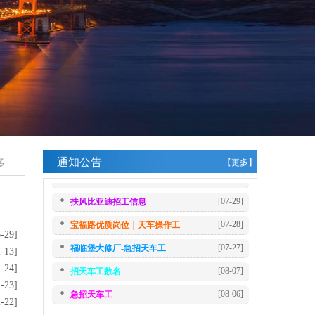
[08-07]
招天车工数名
[08-06]
急招天车工
[08-04]
宝福路某大型国企 急招天车工数名
[08-03]
急招天车工 10 人！
九九峥嵘军旗红，山河无恙皆心安｜致敬八一建
军节
[07-31]
通知公告
多
【更多】
[07-30]
凤翔西招聘厨师
[07-29]
扶风比亚迪招工信息
[07-28]
宝福路优质岗位｜天车操作工
6-29]
[07-27]
福临堡大修厂-急招天车工
2-13]
[08-07]
招天车工数名
2-24]
[08-06]
急招天车工
2-23]
2-22]
[08-04]
宝福路某大型国企 急招天车工数名