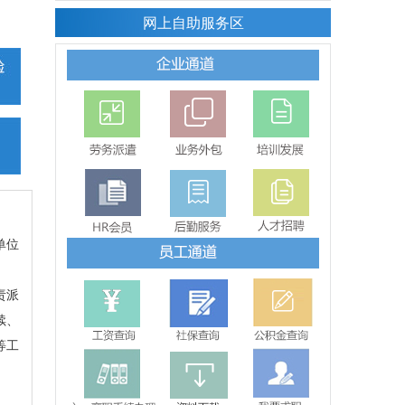
[08-03]
急招天车工 10 人！
网上自助服务区
九九峥嵘军旗红，山河无恙皆心安｜致敬八一建
军节
[07-31]
[07-30]
凤翔西招聘厨师
[07-29]
扶风比亚迪招工信息
[07-28]
宝福路优质岗位｜天车操作工
[07-27]
福临堡大修厂-急招天车工
单位
责派
续、
等工