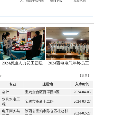
力员工团建
2024西电电气年终员工
2025中国石油员工端午慰问
合影
品发放及急救..
【更多】
>
专业
现居地
入库时间
会计
宝鸡金台区百翠园B区
2024-04-05
水利水电工
宝鸡市高新十二路
2024-03-27
程
电子商务与
陕西省宝鸡市陈仓区杜赵村
2024-02-27