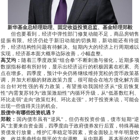
新华基金总经理助理、固定收益投资总监、基金经理郑毅
但也要看到，经济中弹性部门修复动能不足，商品房销售
提振有限。经济仍处于新旧动能的切换期，新动能还有待提
升，经济结构性问题有待解决。短期内大的经济上行周期难以
实现，经济基本面大概率边际改善，小幅盘整。
高艾均：
随着三季度政策
“组合拳”不断刺激与催化，近期多项
数据指标都有所好转，显示出经济运行的积极因素在积累、亮
点在增多。四季度，预计中央仍将继续维持宽松的货币政策基
调，并加大积极的财政政策力度，很可能会在地方债化解方面
出台针对性强的有力政策，有望推动我国经济从“疫后恢复
性”内需复苏转为“政策激励性”内循环升级，从“低基数红利、
环比走弱”走向“政策红利、环比走强”，对于投资来说，可能会
出现一些值得关注的机会。
股债中有哪些投资机遇？
郑毅：
国内债市虽有
“逆风”，但仍有投资价值，债市短期“逆
风”主要来自资金面，四季度由于政府债券发行后置，特殊再融
资债发行放量，维护汇率稳定等因素，资金面较上半年明显收
敛，收益率曲线向熊平的方向调整。从中期看，基本面的利空