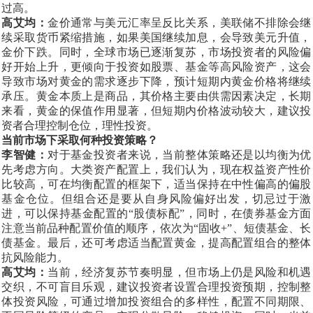
过高。
高艾均：
金价通常与美元汇率呈反比关系，美联储不排除会继
续采取货币紧缩措施，如果美国继续加息，会导致美元升值，
金价下跌。同时，全球市场已逐渐复苏，市场投资者的风险偏
好开始上升，更倾向于投资如股票、基金等高风险资产，这会
导致市场对黄金的需求逐步下降，预计短期内黄金价格将继续
承压。黄金本质上是商品，其价格主要由供需因素决定，长期
来看，黄金的保值作用显著，但短期内价格波动较大，建议投
资者合理控制仓位，理性投资。
当前市场下采取何种投资策略？
李智健：
对于基金投资者来说，当前整体策略还是以均衡为优
先考虑方向。大类资产配置上，我们认为，现在权益资产性价
比较高，可在均衡配置的框架下，适当保持在中性偏高的偏股
基金仓位。但组合还是要从自身风险偏好出发，切忌过于激
进，可以保持基金配置的
“股债标配”，同时，在债券基金方面
注意当前品种配置价值的顺序，依次为“固收+”、短债基金、长
债基金。最后，还可考虑适当配置黄金，提高配置组合的整体
抗风险能力。
高艾均：
当前，经济复苏节奏明显，但市场上仍是风险和机遇
交织，不可盲目乐观，建议投资者设置合理投资预期，控制整
体投资风险，可通过增加投资组合的多样性，配置不同期限、