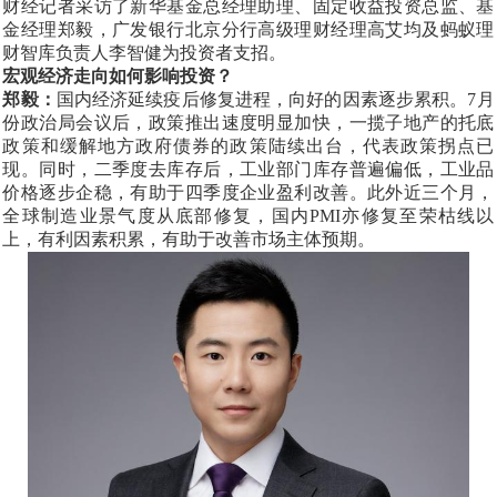
财经记者采访了新华基金总经理助理、固定收益投资总监、基
金经理郑毅，广发银行北京分行高级理财经理高艾均及蚂蚁理
财智库负责人李智健为投资者支招。
宏观经济走向如何影响投资？
郑毅：
国内经济延续疫后修复进程，向好的因素逐步累积。
7月
份政治局会议后，政策推出速度明显加快，一揽子地产的托底
政策和缓解地方政府债券的政策陆续出台，代表政策拐点已
现。同时，二季度去库存后，工业部门库存普遍偏低，工业品
价格逐步企稳，有助于四季度企业盈利改善。此外近三个月，
全球制造业景气度从底部修复，国内PMI亦修复至荣枯线以
上，有利因素积累，有助于改善市场主体预期。