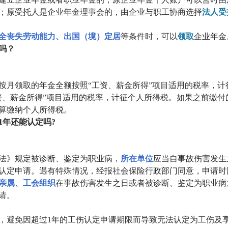
；原受托人是企业年金理事会的，由企业与职工协商选择
法人受
全丧失劳动能力、出国（境）定居
等条件时，可以
领取
企业年金
吗？
按月领取的年金全额按照“工资、薪金所得”项目适用的税率，
资、薪金所得”项目适用的税率，计征个人所得税。如果之前缴
算缴纳个人所得税。
1年还能认定吗?
法》规定被诊断、鉴定为职业病，
所在单位
应当自事故伤害发生
认定申请。遇有特殊情况，经报社会保险行政部门同意，申请时
亲属、工会组织
在事故伤害发生之日或者被诊断、鉴定为职业病
请。
，避免因超过1年的工伤认定申请期限而导致无法认定为工伤及